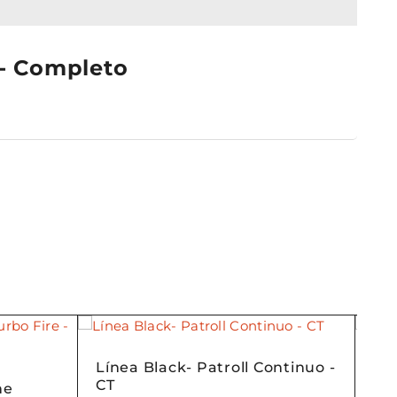
 - Completo
Línea Black- Patroll Continuo -
Di
CT
- T
ne