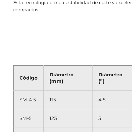
Esta tecnología brinda estabilidad de corte y excele
compactos.
Diámetro
Diámetro
Código
(mm)
(”)
SM-4.5
115
4.5
SM-5
125
5