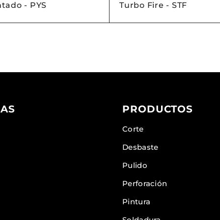
tado - PYS
Turbo Fire - STF
AS
PRODUCTOS
Corte
Desbaste
Pulido
Perforación
Pintura
Soldadura