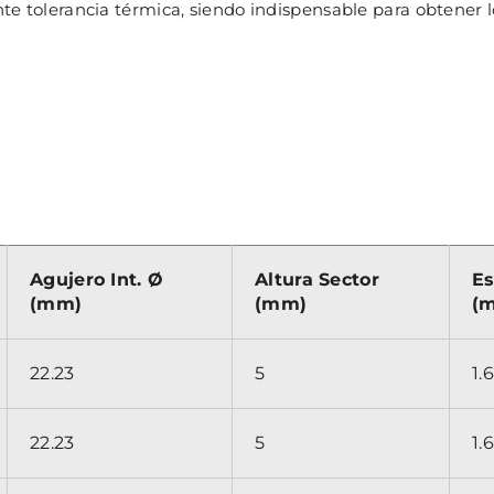
nte tolerancia térmica, siendo indispensable para obtener 
Agujero Int. Ø
Altura Sector
Es
(mm)
(mm)
(
22.23
5
1.6
22.23
5
1.6