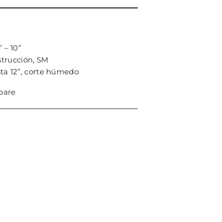
” – 10”
strucción, SM
sta 12”, corte húmedo
pare