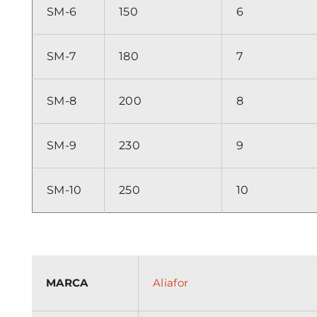
SM-6
150
6
SM-7
180
7
SM-8
200
8
SM-9
230
9
SM-10
250
10
MARCA
Aliafor