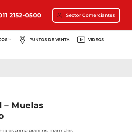
011 2152-0500
Sector Comerciantes
GOS
PUNTOS DE VENTA
VIDEOS
l – Muelas
o
riales como granitos, mármoles,