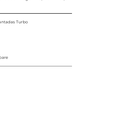
antadas Turbo
pare