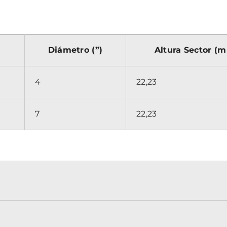
Diámetro (”)
Altura Sector (
4
22,23
7
22,23