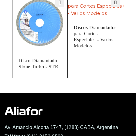
Discos Diamantados
Di
para Cortes
Ca
Especiales - Varios
Tu
Modelos
Ma
Disco Diamantado
Stone Turbo - STR
PYT
Av. Amancio Alcorta 1747, (1283) CABA, Argentina