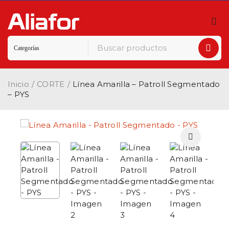
Inicio
/
CORTE
/
Línea Amarilla – Patroll Segmentado
– PYS