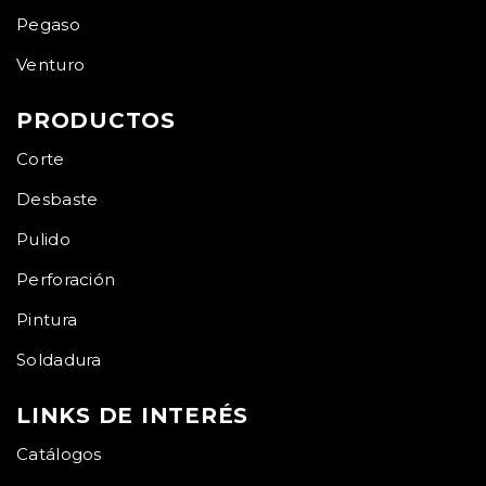
Pegaso
Venturo
PRODUCTOS
Corte
Desbaste
Pulido
Perforación
Pintura
Soldadura
LINKS DE INTERÉS
Catálogos