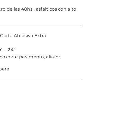
 de las 48hs , asfalticos con alto
orte Abrasivo Extra
0” – 24”
sco corte pavimento, aliafor.
pare