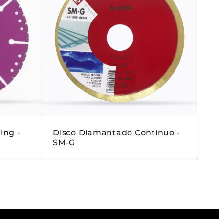
ing -
Disco Diamantado Continuo -
Di
SM-G
Ent