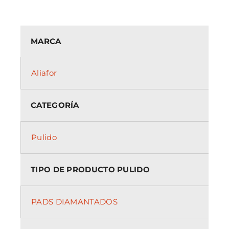
El diamante se utiliza como un abrasivo para la
eliminación de material de forma más rápida y
con unos excelentes resultados de planitud.
MARCA
Ningún otro abrasivo ofrece resultados
similares.
Aliafor
Gracias a la dureza del diamante puede cortar
perfectamente cualquier material base.
Durante el pulido, queremos tener un tamaño
CATEGORÍA
de viruta pequeño para lograr una superficie de
muestra sin arañazos
Pulido
ni deformación. Se utilizan paños de gran
resiliencia , junto con tamaños de grano
menores, tales como 1 o 3 μm,
TIPO DE PRODUCTO PULIDO
para así conseguir un tamaño de viruta
próximo a cero.
Una fuerza menor en las muestras también
PADS DIAMANTADOS
reducirá el tamaño de la viruta durante el
pulido