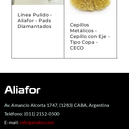
Línea Pulido -
Aliafor - Pads
Cepillos
Ce
Diamantados
Metálicos -
Me
Cepillo con Eje -
Ce
Tipo Copa -
Ti
CECO
C
Av. Amancio Alcorta 1747, (1283) CABA, Argentina
Teléfono:
(011) 2152-0500
E-mail:
info@aliafor.com