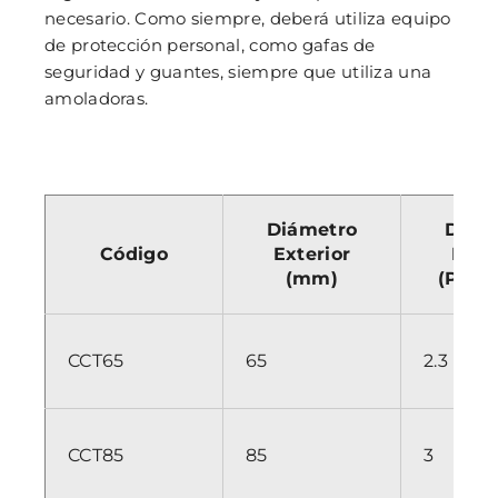
necesario. Como siempre, deberá utiliza equipo
de protección personal, como gafas de
seguridad y guantes, siempre que utiliza una
amoladoras.
Diámetro
Diám
Código
Exterior
Exte
(mm)
(Pulg
CCT65
65
2.3
CCT85
85
3