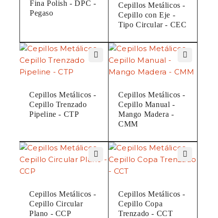
Fina Polish - DPC -
Cepillos Metálicos -
Pegaso
Cepillo con Eje -
Diámetro
Diám
Tipo Circular - CEC
Código
Exterior
Exte
(mm)
(Pulg
CCR60
60
2.3
Cepillos Metálicos -
Cepillos Metálicos -
Cepillo Trenzado
Cepillo Manual -
Pipeline - CTP
Mango Madera -
CCR75
75
3
CMM
CCR100
100
4
Cepillos Metálicos -
Cepillos Metálicos -
Cepillo Circular
Cepillo Copa
Plano - CCP
Trenzado - CCT